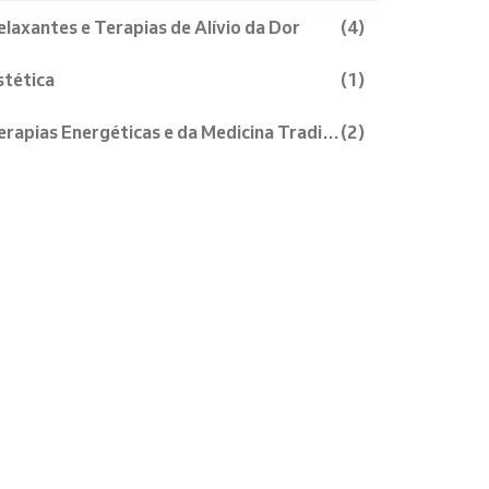
elaxantes e Terapias de Alívio da Dor
(4)
stética
(1)
erapias Energéticas e da Medicina Tradicional Chinesa
(2)