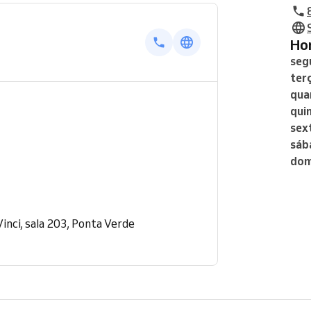
H
seg
ter
qua
qui
sex
sáb
dom
inci, sala 203, Ponta Verde