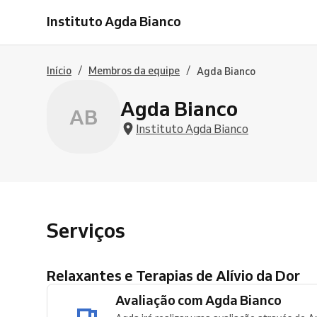
com
Terapêutica
Desportiva
Pré
Instituto Agda Bianco
Agda
para
+
e
Bianco
alívio
Liberação
Pós
da
Miofascial
Cirúrgica
dor
/
/
Início
Membros da equipe
Agda Bianco
com
Agda
Bianco
Agda Bianco
AB
Instituto Agda Bianco
Serviços
Relaxantes e Terapias de Alívio da Dor
Avaliação com Agda Bianco