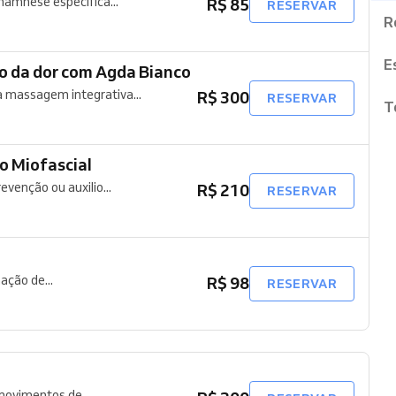
namnese específica...
R$ 85
RESERVAR
R
E
êutica para alívio da dor com Agda Bianco
 massagem integrativa...
R$ 300
RESERVAR
T
o Miofascial
venção ou auxilio...
R$ 210
RESERVAR
nação de...
R$ 98
RESERVAR
ovimentos de...